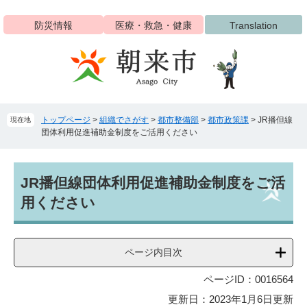
ペ
メ
ー
ニ
防災情報
医療・救急・健康
Translation
ジ
ュ
の
ー
先
を
頭
飛
で
ば
す
し
トップページ
>
組織でさがす
>
都市整備部
>
都市政策課
>
JR播但線
現在地
。
て
団体利用促進補助金制度をご活用ください
本
文
へ
本
JR播但線団体利用促進補助金制度をご活
文
用ください
ページ内目次
ページID：0016564
更新日：2023年1月6日更新