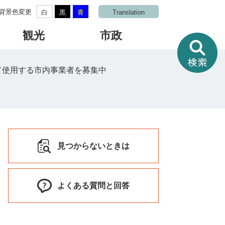
背景色変更
白
黒
青
Translation
観光
市政
情
報
を
使用する市内事業者を募集中
さ
が
す
見つからないときは
よくある質問と回答