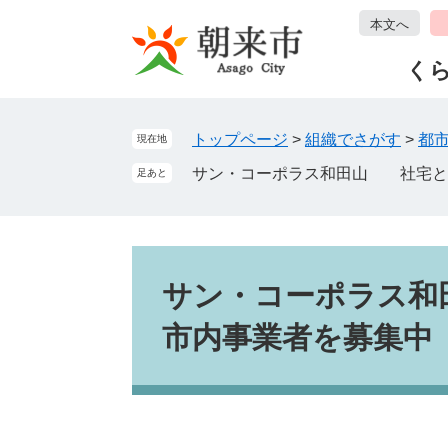
ペ
メ
本文へ
ー
ニ
ジ
ュ
く
の
ー
先
を
頭
飛
トップページ
>
組織でさがす
>
都
現在地
で
ば
サン・コーポラス和田山 社宅と
足あと
す
し
。
て
本
文
本
へ
文
サン・コーポラス
市内事業者を募集中