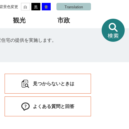
背景色変更
白
黒
青
Translation
観光
市政
情
報
を
営住宅の提供を実施します。
さ
が
す
見つからないときは
よくある質問と回答