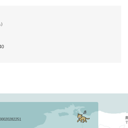
係
40
020282251