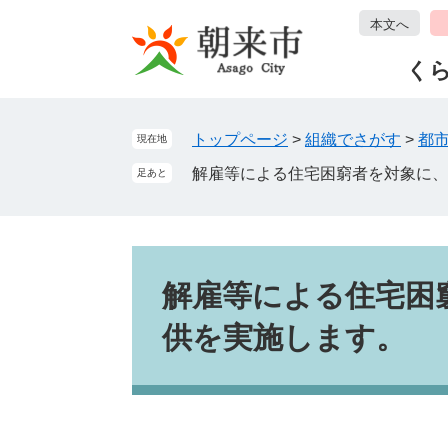
ペ
メ
本文へ
ー
ニ
ジ
ュ
く
の
ー
先
を
頭
飛
トップページ
>
組織でさがす
>
都
現在地
で
ば
解雇等による住宅困窮者を対象に、
足あと
す
し
。
て
本
文
本
へ
文
解雇等による住宅困
供を実施します。