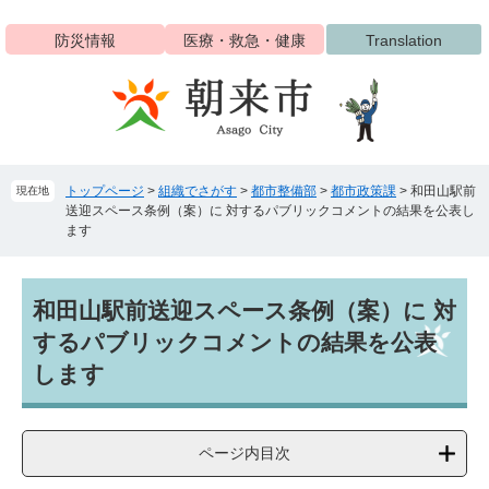
ペ
メ
ー
ニ
防災情報
医療・救急・健康
Translation
ジ
ュ
の
ー
先
を
頭
飛
で
ば
す
し
トップページ
>
組織でさがす
>
都市整備部
>
都市政策課
>
和田山駅前
現在地
。
て
送迎スペース条例（案）に 対するパブリックコメントの結果を公表し
本
ます
文
へ
本
和田山駅前送迎スペース条例（案）に 対
文
するパブリックコメントの結果を公表
します
ページ内目次