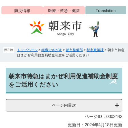
ペ
メ
ー
ニ
防災情報
医療・救急・健康
Translation
ジ
ュ
の
ー
先
を
頭
飛
で
ば
す
し
トップページ
>
組織でさがす
>
都市整備部
>
都市政策課
>
朝来市特急
現在地
。
て
はまかぜ利用促進補助金制度をご活用ください
本
文
へ
本
朝来市特急はまかぜ利用促進補助金制度
文
をご活用ください
ページ内目次
ページID：0002442
更新日：2024年4月18日更新