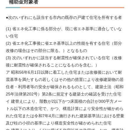
補助金対象者
●次のいずれにも該当する市内の既存の戸建て住宅を所有する者
(1) 省エネ化工事に係る部分が、現に省エネ基準に適合していな
い住宅
(2) 省エネ化工事後に省エネ基準以上の性能を有する住宅（部分
改修の場合はその部分に限る。）となるもの
(3) 次のいずれかに該当する耐震性が確保されている住宅（改修
後に耐震性が確保されることになるものを含む。）
ア 昭和56年6月1日以降に着工した住宅または改修後において耐
震基準を満たすもの若しくはその他の措置により改修建築物の居
住者・利用者等の安全が確保されるものとして、建築士法（昭和
25年法律第202号）第2条に規定する建築士の確認を受けた住宅
イ 建替えにより、階数が2以下かつ床面積の合計が300平方メー
トル以下の木造住宅で、かつ、構造計算により安全性が確かめら
れた住宅または令和7年4月に施行された建築基準法における壁量
及び柱の小径の基準により構造安全性が確かめられた住宅