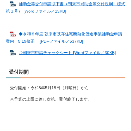
補助金等交付申請取下書（朝来市補助金等交付規則：様式
第３号） [Wordファイル／19KB]
◆令和８年度 朝来市既存住宅断熱化促進事業補助金申請
案内 5.19修正 [PDFファイル／537KB]
◇朝来市申請チェックシート [Wordファイル／30KB]
受付期間
受付開始：令和8年5月18日（月曜日）から
※予算の上限に達し次第、受付終了します。