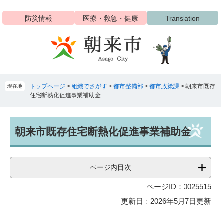
ペ
メ
ー
ニ
防災情報
医療・救急・健康
Translation
ジ
ュ
の
ー
先
を
頭
飛
で
ば
す
し
トップページ
>
組織でさがす
>
都市整備部
>
都市政策課
>
朝来市既存
現在地
。
て
住宅断熱化促進事業補助金
本
文
へ
本
朝来市既存住宅断熱化促進事業補助金
文
ページ内目次
ページID：0025515
更新日：2026年5月7日更新