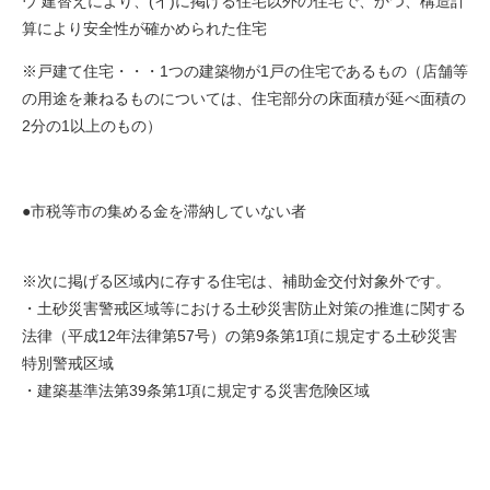
ウ 建替えにより、(イ)に掲げる住宅以外の住宅で、かつ、構造計
算により安全性が確かめられた住宅
※戸建て住宅・・・1つの建築物が1戸の住宅であるもの（店舗等
の用途を兼ねるものについては、住宅部分の床面積が延べ面積の
2分の1以上のもの）
●市税等市の集める金を滞納していない者
※次に掲げる区域内に存する住宅は、補助金交付対象外です。
・土砂災害警戒区域等における土砂災害防止対策の推進に関する
法律（平成12年法律第57号）の第9条第1項に規定する土砂災害
特別警戒区域
・建築基準法第39条第1項に規定する災害危険区域