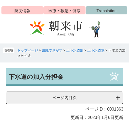
ペ
メ
ー
ニ
防災情報
医療・救急・健康
Translation
ジ
ュ
の
ー
先
を
頭
飛
で
ば
す
し
トップページ
>
組織でさがす
>
上下水道部
>
上下水道課
>
下水道の加
現在地
。
て
入分担金
本
文
へ
本
下水道の加入分担金
文
ページ内目次
ページID：0001363
更新日：2023年1月6日更新