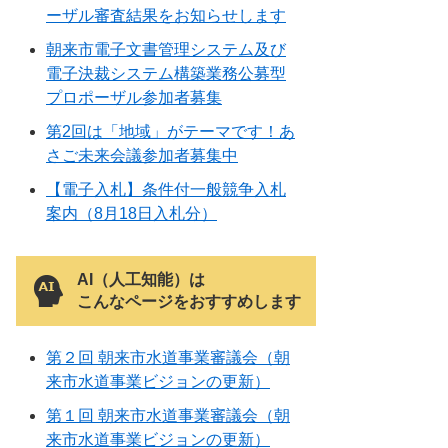
ーザル審査結果をお知らせします
朝来市電子文書管理システム及び
電子決裁システム構築業務公募型
プロポーザル参加者募集
第2回は「地域」がテーマです！あ
さご未来会議参加者募集中
【電子入札】条件付一般競争入札
案内（8月18日入札分）
AI（人工知能）は
こんなページをおすすめします
第２回 朝来市水道事業審議会（朝
来市水道事業ビジョンの更新）
第１回 朝来市水道事業審議会（朝
来市水道事業ビジョンの更新）