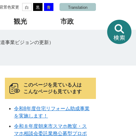
背景色変更
白
黒
青
Translation
観光
市政
情
報
を
水道事業ビジョンの更新）
さ
が
す
このページを見ている人は
こんなページも見ています
令和8年度住宅リフォーム助成事業
を実施します！
令和８年度朝来市スマホ教室・ス
マホ相談会委託業務公募型プロポ