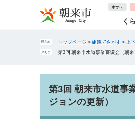
ペ
メ
本文へ
ー
ニ
ジ
ュ
く
の
ー
先
を
頭
飛
トップページ
>
組織でさがす
>
上
現在地
で
ば
第3回 朝来市水道事業審議会（朝
足あと
す
し
。
て
本
文
本
へ
文
第3回 朝来市水道事
ジョンの更新）