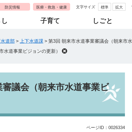
文字サイズ
防災情報
医療・救急・健康
標準
拡大
らし
子育て
しごと
下水道部
>
上下水道課
>
第3回 朝来市水道事業審議会（朝来市
来市水道事業ビジョンの更新）
業審議会（朝来市水道事業ビ
ページID：0026334