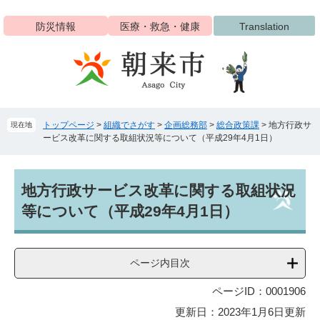
ペ
メ
ー
ニ
防災情報
医療・救急・健康
Translation
ジ
ュ
の
ー
先
を
頭
飛
で
ば
す
し
トップページ
>
組織でさがす
>
企画総務部
>
総合政策課
>
地方行政サ
現在地
。
て
ービス改革に関する取組状況等について（平成29年4月1日）
本
文
へ
本
地方行政サービス改革に関する取組状況
文
等について（平成29年4月1日）
ページ内目次
ページID：0001906
更新日：2023年1月6日更新