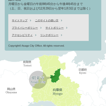
月曜日から金曜日の午前8時45分から午後4時45分まで
（土、日、祝日および12月29日から翌年1月3日までは除く）
サイトマップ
このサイトの使い方
プライバシーポリシー
サイトポリシー
アクセシビリティ
リンクポリシー
Copyright© Asago City Office. All rights reserved.