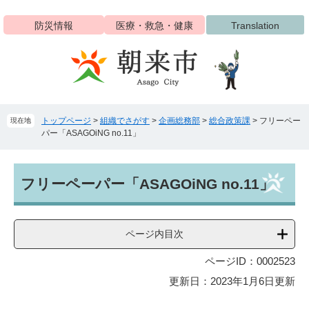
ペ
メ
ー
ニ
防災情報
医療・救急・健康
Translation
ジ
ュ
の
ー
先
を
頭
飛
で
ば
す
し
トップページ
>
組織でさがす
>
企画総務部
>
総合政策課
>
フリーペー
現在地
。
て
パー「ASAGOiNG no.11」
本
文
へ
本
フリーペーパー「ASAGOiNG no.11」
文
ページ内目次
ページID：0002523
更新日：2023年1月6日更新