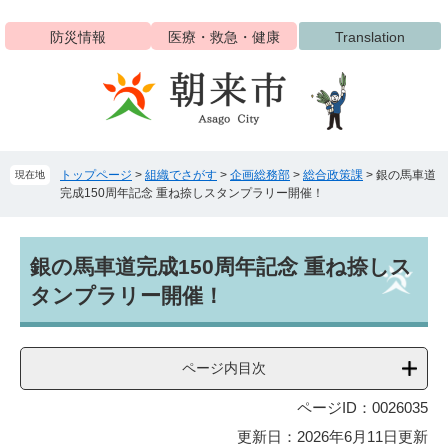
ペ
メ
ー
ニ
防災情報
医療・救急・健康
Translation
ジ
ュ
の
ー
先
を
頭
飛
で
ば
す
し
トップページ
>
組織でさがす
>
企画総務部
>
総合政策課
>
銀の馬車道
現在地
。
て
完成150周年記念 重ね捺しスタンプラリー開催！
本
文
へ
本
銀の馬車道完成150周年記念 重ね捺しス
文
タンプラリー開催！
ページ内目次
ページID：0026035
更新日：2026年6月11日更新