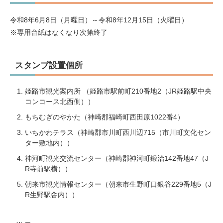
令和8年6月8日（月曜日）～令和8年12月15日（火曜日）
※専用台紙はなくなり次第終了
スタンプ設置個所
姫路市観光案内所 （姫路市駅前町210番地2（JR姫路駅中央
コンコース北西側））
もちむぎのやかた（神崎郡福崎町西田原1022番4）
いちかわテラス（神崎郡市川町西川辺715（市川町文化セン
ター敷地内））
神河町観光交流センター（神崎郡神河町鍛治142番地47（J
R寺前駅横））
朝来市観光情報センター（朝来市生野町口銀谷229番地5（J
R生野駅舎内））