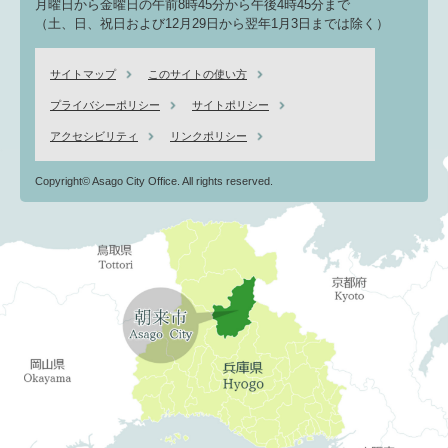
月曜日から金曜日の午前8時45分から午後4時45分まで
（土、日、祝日および12月29日から翌年1月3日までは除く）
サイトマップ
このサイトの使い方
プライバシーポリシー
サイトポリシー
アクセシビリティ
リンクポリシー
Copyright© Asago City Office. All rights reserved.