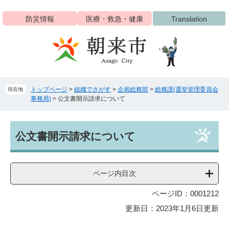
ペ
メ
ー
ニ
防災情報
医療・救急・健康
Translation
ジ
ュ
の
ー
先
を
頭
飛
で
ば
す
し
トップページ
>
組織でさがす
>
企画総務部
>
総務課(選挙管理委員会
現在地
。
て
事務局)
>
公文書開示請求について
本
文
へ
本
公文書開示請求について
文
ページ内目次
ページID：0001212
更新日：2023年1月6日更新