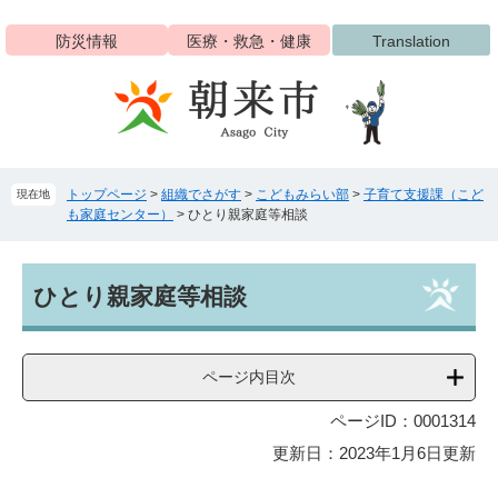
ペ
メ
ー
ニ
防災情報
医療・救急・健康
Translation
ジ
ュ
の
ー
先
を
頭
飛
で
ば
す
し
トップページ
>
組織でさがす
>
こどもみらい部
>
子育て支援課（こど
現在地
。
て
も家庭センター）
>
ひとり親家庭等相談
本
文
へ
本
ひとり親家庭等相談
文
ページ内目次
ページID：0001314
更新日：2023年1月6日更新