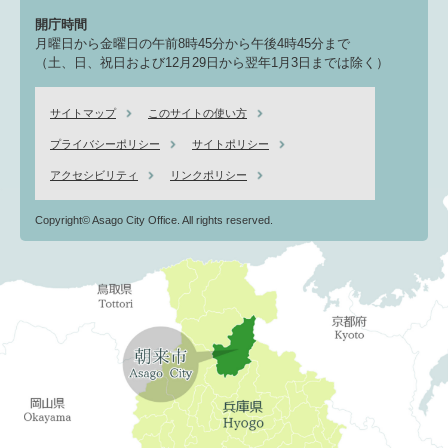
開庁時間
月曜日から金曜日の午前8時45分から午後4時45分まで
（土、日、祝日および12月29日から翌年1月3日までは除く）
サイトマップ
このサイトの使い方
プライバシーポリシー
サイトポリシー
アクセシビリティ
リンクポリシー
Copyright© Asago City Office. All rights reserved.