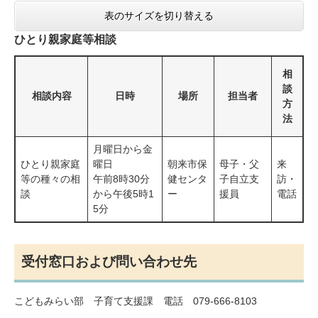
表のサイズを切り替える
ひとり親家庭等相談
相
談
相談内容
日時
場所
担当者
方
法
月曜日から金
ひとり親家庭
曜日
朝来市保
母子・父
来
等の種々の相
午前8時30分
健センタ
子自立支
訪・
談
から午後5時1
ー
援員
電話
5分
受付窓口および問い合わせ先
こどもみらい部 子育て支援課 電話 079-666-8103