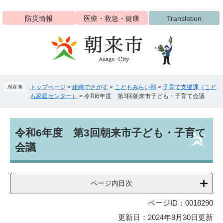
ペ
メ
ー
ニ
防災情報
医療・救急・健康
Translation
ジ
ュ
の
ー
先
を
頭
飛
で
ば
す
し
トップページ
>
組織でさがす
>
こどもみらい部
>
子育て支援課（こど
現在地
。
て
も家庭センター）
>
令和6年度 第3回朝来市子ども・子育て会議
本
文
へ
本
令和6年度 第3回朝来市子ども・子育て
文
会議
ページ内目次
ページID：0018290
更新日：2024年8月30日更新