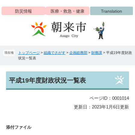
ペ
メ
ー
ニ
防災情報
医療・救急・健康
Translation
ジ
ュ
の
ー
先
を
頭
飛
で
ば
す
し
トップページ
>
組織でさがす
>
企画総務部
>
財務課
>
平成19年度財政
現在地
。
て
状況一覧表
本
文
へ
本
平成19年度財政状況一覧表
文
ページID：0001014
更新日：2023年1月6日更新
添付ファイル