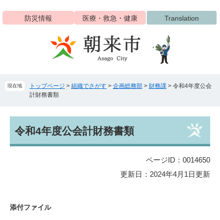
ペ
メ
ー
ニ
防災情報
医療・救急・健康
Translation
ジ
ュ
の
ー
先
を
頭
飛
で
ば
す
し
トップページ
>
組織でさがす
>
企画総務部
>
財務課
>
令和4年度公会
現在地
。
て
計財務書類
本
文
へ
本
令和4年度公会計財務書類
文
ページID：0014650
更新日：2024年4月1日更新
添付ファイル