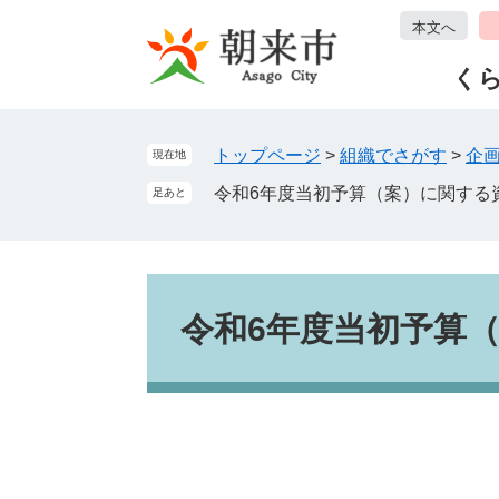
ペ
メ
本文へ
ー
ニ
ジ
ュ
く
の
ー
先
を
頭
飛
トップページ
>
組織でさがす
>
企
現在地
で
ば
令和6年度当初予算（案）に関する
足あと
す
し
。
て
本
文
本
へ
文
令和6年度当初予算