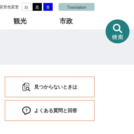
背景色変更
白
黒
青
Translation
観光
市政
情
報
を
さ
が
す
見つからないときは
よくある質問と回答