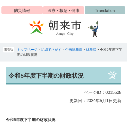
ペ
メ
ー
ニ
防災情報
医療・救急・健康
Translation
ジ
ュ
の
ー
先
を
頭
飛
で
ば
す
し
トップページ
>
組織でさがす
>
企画総務部
>
財務課
>
令和5年度下半
現在地
。
て
期の財政状況
本
文
へ
本
令和5年度下半期の財政状況
文
ページID：0015508
更新日：2024年5月1日更新
令和5年度下半期の財政状況