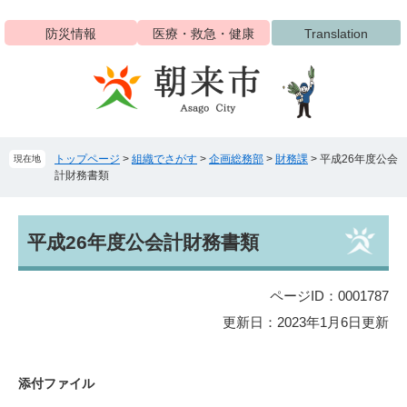
ペ
メ
ー
ニ
防災情報
医療・救急・健康
Translation
ジ
ュ
の
ー
先
を
頭
飛
で
ば
す
し
トップページ
>
組織でさがす
>
企画総務部
>
財務課
>
平成26年度公会
現在地
。
て
計財務書類
本
文
へ
本
平成26年度公会計財務書類
文
ページID：0001787
更新日：2023年1月6日更新
添付ファイル