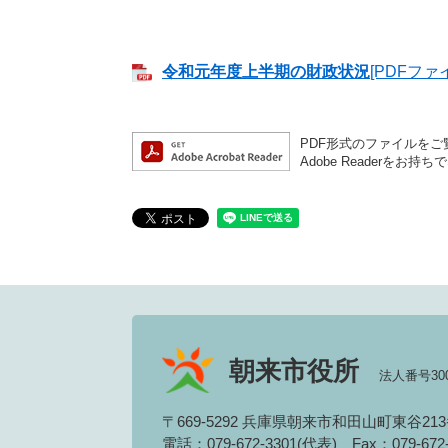
令和元年度上半期の財政状況
[PDFファ
PDF形式のファイルをご覧
Adobe Reader
朝来市役所
法人番号3000
〒669-5292 兵庫県朝来市和田山町東谷21
電話：079-672-3301(代表)
Fax：079-67