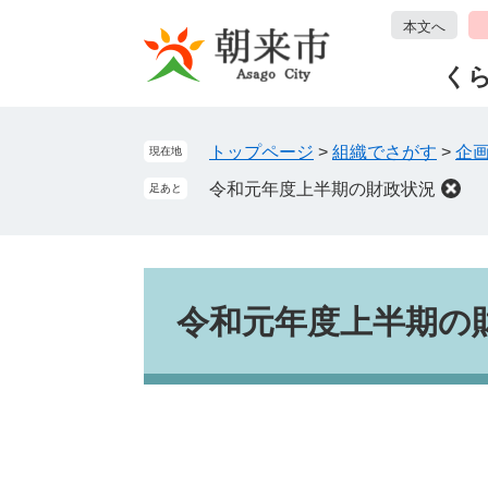
ペ
メ
本文へ
ー
ニ
ジ
ュ
く
の
ー
先
を
頭
飛
トップページ
>
組織でさがす
>
企
現在地
で
ば
令和元年度上半期の財政状況
足あと
す
し
。
て
本
文
本
へ
文
令和元年度上半期の