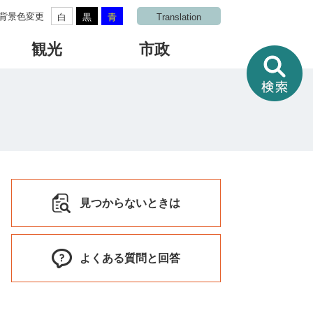
背景色変更
白
黒
青
Translation
観光
市政
情
報
を
さ
が
す
見つからないときは
よくある質問と回答