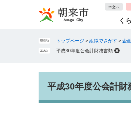
ペ
メ
本文へ
ー
ニ
ジ
ュ
く
の
ー
先
を
頭
飛
トップページ
>
組織でさがす
>
企
現在地
で
ば
平成30年度公会計財務書類
足あと
す
し
。
て
本
文
本
へ
文
平成30年度公会計財