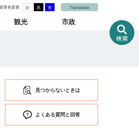
背景色変更
白
黒
青
Translation
観光
市政
情
報
を
さ
が
す
見つからないときは
よくある質問と回答