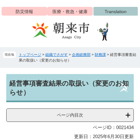
ペ
メ
ー
ニ
防災情報
医療・救急・健康
Translation
ジ
ュ
の
ー
先
を
頭
飛
で
ば
す
し
トップページ
>
組織でさがす
>
企画総務部
>
財務課
>
経営事項審査結
現在地
。
て
果の取扱い（変更のお知らせ）
本
文
へ
本
経営事項審査結果の取扱い（変更のお知
文
らせ）
ページ内目次
ページID：0021434
更新日：2025年6月30日更新