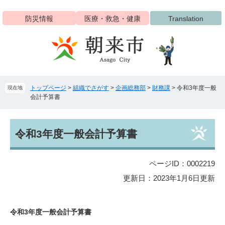
ペ
メ
ー
ニ
防災情報
医療・救急・健康
Translation
ジ
ュ
の
ー
先
を
頭
飛
で
ば
す
し
トップページ
>
組織でさがす
>
企画総務部
>
財務課
>
令和3年度一般
現在地
。
て
会計予算書
本
文
へ
本
令和3年度一般会計予算書
文
ページID：0002219
更新日：2023年1月6日更新
令和3年度一般会計予算書