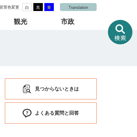
背景色変更
白
黒
青
Translation
観光
市政
情
報
を
さ
が
す
見つからないときは
よくある質問と回答