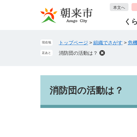
ペ
メ
本文へ
ー
ニ
ジ
ュ
く
の
ー
先
を
頭
飛
トップページ
>
組織でさがす
>
危
現在地
で
ば
消防団の活動は？
足あと
す
し
。
て
本
文
本
へ
文
消防団の活動は？