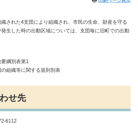
印刷ページ表示
織された4支団により組織され、市民の生命、財産を守る
が発生した時の出動区域については、支団毎に旧町での出動
要綱別表第1
団の組織等に関する規則別表
わせ先
-6112