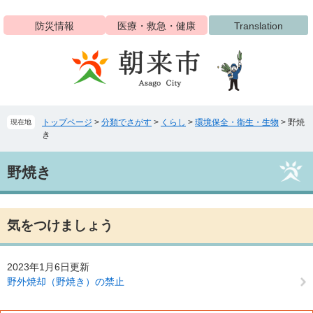
ペ
メ
ー
ニ
防災情報
医療・救急・健康
Translation
ジ
ュ
の
ー
先
を
頭
飛
で
ば
す
し
トップページ
>
分類でさがす
>
くらし
>
環境保全・衛生・生物
>
野焼
現在地
。
て
き
本
文
本
へ
野焼き
文
気をつけましょう
2023年1月6日更新
野外焼却（野焼き）の禁止