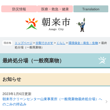
ペ
メ
ー
ニ
防災情報
医療・救急・健康
Translation
ジ
ュ
の
ー
先
を
頭
飛
で
ば
す
し
トップページ
>
分類でさがす
>
くらし
>
環境保全・衛生・生物
>
最終
現在地
。
て
処分場（一般廃棄物）
本
文
本
へ
最終処分場（一般廃棄物）
文
お知らせ
2023年1月6日更新
朝来市クリーンセンター山東事業所（一般廃棄物最終処分場）へ
のごみの持込み