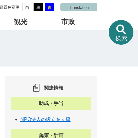
背景色変更
白
黒
青
Translation
観光
市政
情
報
を
さ
が
す
関連情報
助成・手当
NPO法人の設立を支援
施策・計画