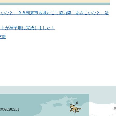
こいひと」Ｒ８朝来市地域おこし協力隊「あさこいひと」活
ットが神子畑に完成しました！
支援
020282251