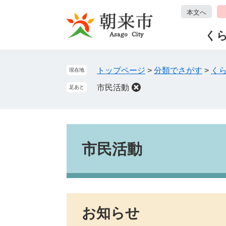
ペ
メ
本文へ
ー
ニ
ジ
ュ
く
の
ー
先
を
頭
飛
トップページ
>
分類でさがす
>
く
現在地
で
ば
市民活動
足あと
す
し
。
て
本
文
本
へ
文
市民活動
お知らせ