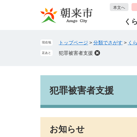
ペ
メ
本文へ
ー
ニ
ジ
ュ
く
の
ー
先
を
頭
飛
トップページ
>
分類でさがす
>
く
現在地
で
ば
犯罪被害者支援
足あと
す
し
。
て
本
文
本
へ
文
犯罪被害者支援
お知らせ