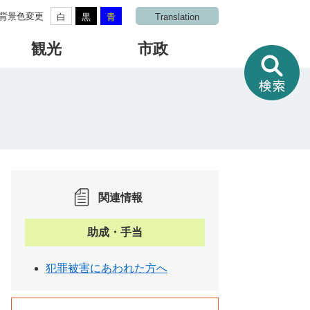
背景色変更
白
黒
青
Translation
観光
市政
情
報
を
さ
が
す
関連情報
助成・手当
犯罪被害にあわれた方へ