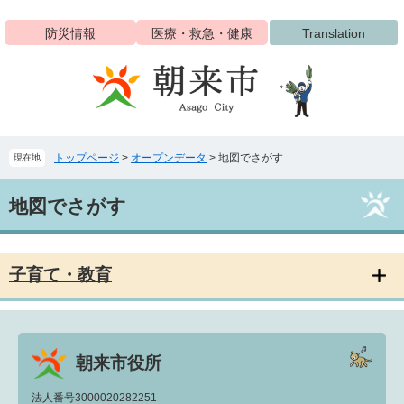
ペ
メ
ー
ニ
防災情報
医療・救急・健康
Translation
ジ
ュ
の
ー
先
を
頭
飛
で
ば
す
し
トップページ
>
オープンデータ
>
地図でさがす
現在地
。
て
本
本
文
地図でさがす
文
へ
子育て・教育
朝来市役所
法人番号3000020282251