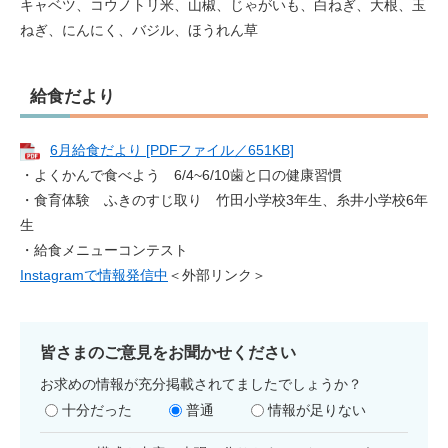
キャベツ、コウノトリ米、山椒、じゃがいも、白ねぎ、大根、玉
ねぎ、にんにく、バジル、ほうれん草
給食だより
6月給食だより [PDFファイル／651KB]
・よくかんで食べよう 6/4~6/10歯と口の健康習慣
・食育体験 ふきのすじ取り 竹田小学校3年生、糸井小学校6年
生
・給食メニューコンテスト
Instagramで情報発信中
＜外部リンク＞
皆さまのご意見をお聞かせください
お求めの情報が充分掲載されてましたでしょうか？
十分だった
普通
情報が足りない