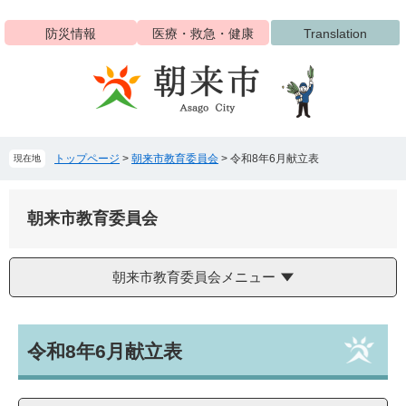
ペ
メ
ー
ニ
防災情報
医療・救急・健康
Translation
ジ
ュ
の
ー
先
を
頭
飛
で
ば
す
し
トップページ
>
朝来市教育委員会
>
令和8年6月献立表
現在地
。
て
本
文
朝来市教育委員会
へ
朝来市教育委員会メニュー
本
令和8年6月献立表
文