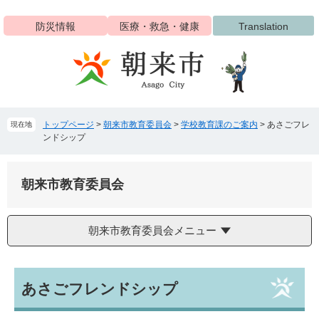
ペ
メ
ー
ニ
防災情報
医療・救急・健康
Translation
ジ
ュ
の
ー
先
を
頭
飛
で
ば
す
し
トップページ
>
朝来市教育委員会
>
学校教育課のご案内
>
あさごフレ
現在地
。
て
ンドシップ
本
文
へ
朝来市教育委員会
朝来市教育委員会メニュー
本
あさごフレンドシップ
文