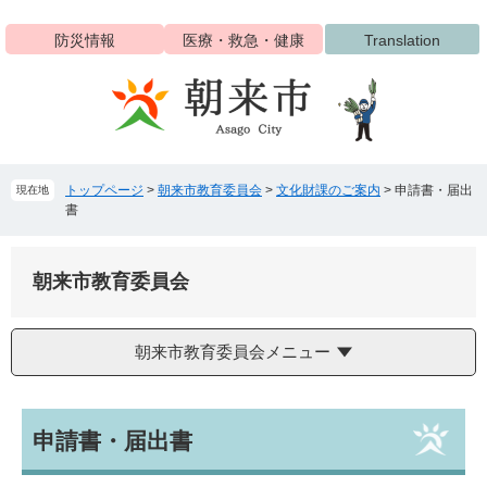
ペ
メ
ー
ニ
防災情報
医療・救急・健康
Translation
ジ
ュ
の
ー
先
を
頭
飛
で
ば
す
し
トップページ
>
朝来市教育委員会
>
文化財課のご案内
>
申請書・届出
現在地
。
て
書
本
文
へ
朝来市教育委員会
朝来市教育委員会メニュー
本
申請書・届出書
文