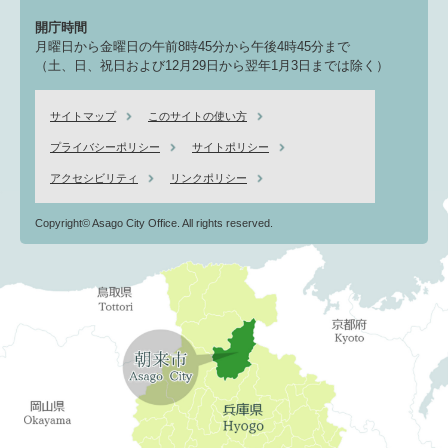
開庁時間
月曜日から金曜日の午前8時45分から午後4時45分まで
（土、日、祝日および12月29日から翌年1月3日までは除く）
サイトマップ
このサイトの使い方
プライバシーポリシー
サイトポリシー
アクセシビリティ
リンクポリシー
Copyright© Asago City Office. All rights reserved.