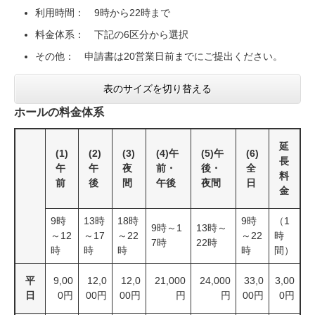
利用時間： 9時から22時まで
料金体系： 下記の6区分から選択
その他： 申請書は20営業日前までにご提出ください。
表のサイズを切り替える
ホールの料金体系
延
(1)
(2)
(3)
(4)午
(5)午
(6)
長
午
午
夜
前・
後・
全
料
前
後
間
午後
夜間
日
金
9時
13時
18時
9時
（1
9時～1
13時～
～12
～17
～22
～22
時
7時
22時
時
時
時
時
間）
平
9,00
12,0
12,0
21,000
24,000
33,0
3,00
日
0円
00円
00円
円
円
00円
0円