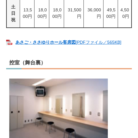
土
13,5
18,0
18,0
31,500
36,000
49,5
4,50
日
00円
00円
00円
円
円
00円
0円
祝
あさご・ささゆりホール客席図
[PDFファイル／565KB]
控室（舞台裏）