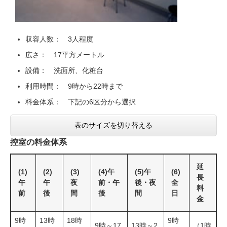
収容人数： 3人程度
広さ： 17平方メートル
設備： 洗面所、化粧台
利用時間： 9時から22時まで
料金体系： 下記の6区分から選択
表のサイズを切り替える
控室の料金体系
延
(1)
(2)
(3)
(4)午
(5)午
(6)
長
午
午
夜
前・午
後・夜
全
料
前
後
間
後
間
日
金
9時
13時
18時
9時
9時～17
13時～2
（1時