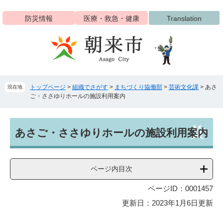
ペ
メ
ー
ニ
防災情報
医療・救急・健康
Translation
ジ
ュ
の
ー
先
を
頭
飛
で
ば
す
し
トップページ
>
組織でさがす
>
まちづくり協働部
>
芸術文化課
>
あさ
現在地
。
て
ご・ささゆりホールの施設利用案内
本
文
へ
本
あさご・ささゆりホールの施設利用案内
文
ページ内目次
ページID：0001457
更新日：2023年1月6日更新