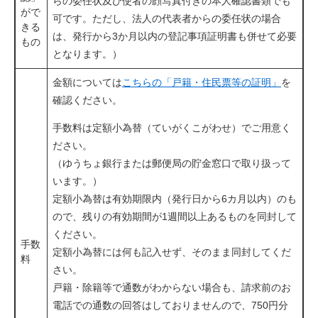
らの委任状及び使者の顔写真付きの本人確認書類でも
がで
可です。ただし、法人の代表者からの委任状の場合
きる
は、発行から3か月以内の登記事項証明書も併せて必要
もの
となります。）
金額については
こちらの「戸籍・住民票等の証明」
を
確認ください。
手数料は定額小為替（ていがくこがわせ）でご用意く
ださい。
（ゆうちょ銀行または郵便局の貯金窓口で取り扱って
います。）
定額小為替は有効期限内（発行日から6カ月以内）のも
ので、残りの有効期間が1週間以上あるものを同封して
ください。
手数
定額小為替には何も記入せず、そのまま同封してくだ
料
さい。
戸籍・除籍等で通数がわからない場合も、請求前のお
電話での通数の回答はしておりませんので、750円分