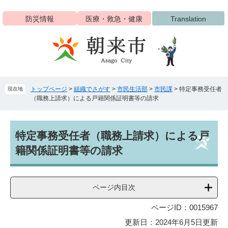
ペ
メ
ー
ニ
防災情報
医療・救急・健康
Translation
ジ
ュ
の
ー
先
を
頭
飛
で
ば
す
し
トップページ
>
組織でさがす
>
市民生活部
>
市民課
>
特定事務受任者
現在地
。
て
（職務上請求）による戸籍関係証明書等の請求
本
文
へ
本
特定事務受任者（職務上請求）による戸
文
籍関係証明書等の請求
ページ内目次
ページID：0015967
更新日：2024年6月5日更新