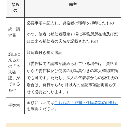
なも
備考
の
必要事項を記入し、資格者の職印を押印したもの
統一請
かつ、使者（補助者限定）欄に事務所所在地及び窓
求書
口に来る補助者の氏名が記載されたもの
顔写真付き補助者証
窓口に
来る方
（委任状での請求が認められている場合は、資格者
の「本
からの委任状及び使者の顔写真付きの本人確認書類
人確
でも可です。ただし、法人の代表者からの委任状の
認」が
できる
場合は、発行から3か月以内の登記事項証明書も併
もの
せて必要となります。）
金額については
こちらの「戸籍・住民票等の証明」
手数料
を確認ください。