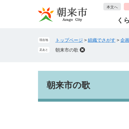
ペ
メ
本文へ
ー
ニ
ジ
ュ
く
の
ー
先
を
頭
飛
トップページ
>
組織でさがす
>
企
現在地
で
ば
朝来市の歌
足あと
す
し
。
て
本
文
本
へ
文
朝来市の歌