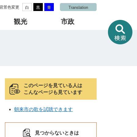
背景色変更
白
黒
青
Translation
観光
市政
情
報
を
さ
が
す
このページを見ている人は
こんなページも見ています
朝来市の歌を試聴できます
見つからないときは