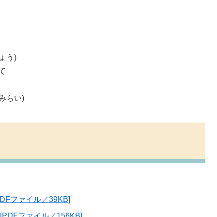
ょう)
て
みらい)
Fファイル／39KB]
DFファイル／156KB]