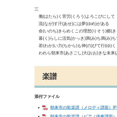
三
働(はたら)く苦労(くろう)よろこびにして
流(なが)す汗(あせ)には夢(ゆめ)がある
命(いのち)きらめくこの理想(りそう)郷(き
暮(く)らしに活気(かっき)満(み)ち満(み)ち
若(わか)い力(ちから)も伸(の)びて行(ゆ)く
われら朝来市(あさごし)大(おお)きな未来(
楽譜
添付ファイル
朝来市の歌楽譜（メロディ譜面）[PD
朝来市の歌楽譜（ピアノ伴奏譜面）[P