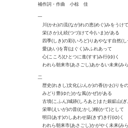
補作詞・作曲 小椋 佳
一
川(かわ)の流(なが)れの恵(めぐ)みをうけ
栄(さか)え続(つづ)けて今(いま)がある
四季(しき)の彩(いろど)りあやなす自然(し
愛(あい)を育(はぐく)みふれあって
心(こころ)ひとつに進(すす)み行(ゆ)く
われら朝来市(あさごし)あかるい未来(みら
二
歴史(れきし)文化(ぶんか)の香(かお)りを
みどり豊(ゆた)かな風(かぜ)がある
古墳(こふん)城跡(しろあと)また銀鉱山(ぎ
栄華(えいが)の昔(むかし)糧(かて)として
明日(あす)のしあわせ築(きず)き行(ゆ)く
われら朝来市(あさごし)かがやく未来(みら