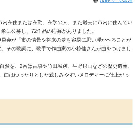
印刷ページ表示
市内在住または在勤、在学の人、また過去に市内に住んでい
象に公募し、72作品の応募がありました。
員会が「市の情景や将来の夢を容易に思い浮かべることが
定。その歌詞に、歌手で作曲家の小椋佳さんが曲をつけまし
自然を、2番は古墳や竹田城跡、生野銀山などの歴史遺産、
た、曲はゆったりとした親しみやすいメロディーに仕上がっ