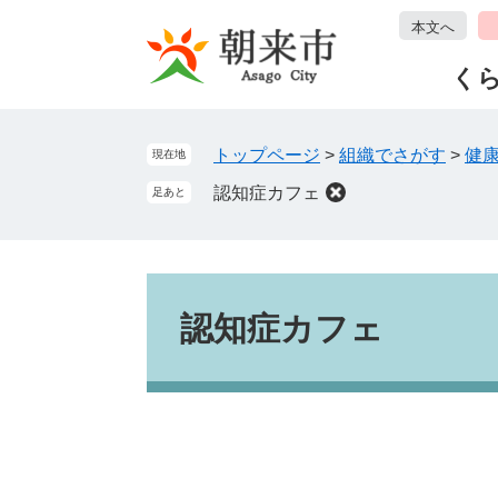
ペ
メ
本文へ
ー
ニ
ジ
ュ
く
の
ー
先
を
頭
飛
トップページ
>
組織でさがす
>
健
現在地
で
ば
認知症カフェ
足あと
す
し
。
て
本
文
本
へ
文
認知症カフェ