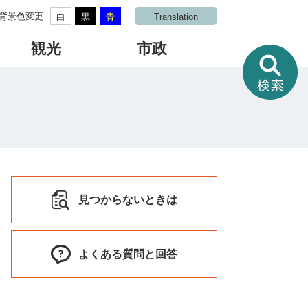
背景色変更
白
黒
青
Translation
観光
市政
情
報
を
さ
が
す
見つからないときは
よくある質問と回答