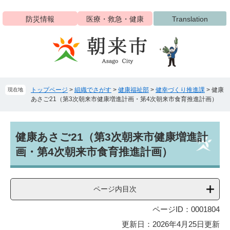
ペ
メ
ー
ニ
防災情報
医療・救急・健康
Translation
ジ
ュ
の
ー
先
を
頭
飛
で
ば
す
し
トップページ
>
組織でさがす
>
健康福祉部
>
健幸づくり推進課
>
健康
現在地
。
て
あさご21（第3次朝来市健康増進計画・第4次朝来市食育推進計画）
本
文
へ
本
健康あさご21（第3次朝来市健康増進計
文
画・第4次朝来市食育推進計画）
ページ内目次
ページID：0001804
更新日：2026年4月25日更新