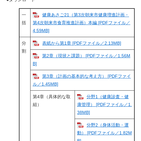
一
健康あさご21（第3次朝来市健康増進計画・
括
第4次朝来市食育推進計画）本編 [PDFファイル／
4.59MB]
分
表紙から第1章 [PDFファイル／2.13MB]
割
第2章（現状と課題） [PDFファイル／1.56M
B]
第3章（計画の基本的な考え方） [PDFファイ
ル／1.45MB]
第4章（具体的な取
分野1（健康診査・健
組）
康管理） [PDFファイル／1.
38MB]
分野2（身体活動・運
動） [PDFファイル／1.82M
B]