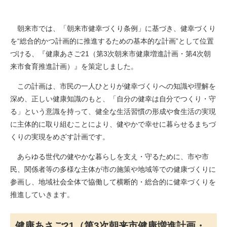
朝来市では、「朝来市健幸づくり条例」に基づき、健幸づくり
を“総合的かつ計画的に推進するための基本的な計画”として位置
づける、『健康あさご21（第3次朝来市健康増進計画・第4次朝
来市食育推進計画）』を策定しました。
この計画は、市民の一人ひとりが健幸づくりへの知識や理解を
深め、正しい健康知識のもと、「自分の健幸は自分でつくり・守
る」という意識を持って、健全な生活習慣の形成や食生活の実現
に主体的に取り組むことにより、健やかで幸せに暮らせるまちづ
くりの実現をめざす計画です。
あらゆる世代の健やかな暮らしを支え・守るために、市や市
民、関係者等の多様な主体が市の施策や地域等での健康づくりに
参画し、地域社会全体で協働して横断的・総合的に健幸づくりを
推進していきます。
健康あさご21（第3次朝来市健康増進計画・