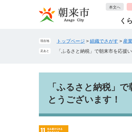
ペ
メ
本文へ
ー
ニ
ジ
ュ
く
の
ー
先
を
頭
飛
トップページ
>
組織でさがす
>
産
現在地
で
ば
「ふるさと納税」で朝来市を応援い
足あと
す
し
。
て
本
文
本
へ
文
「ふるさと納税」で
とうございます！