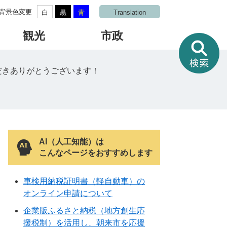
背景色変更
白
黒
青
Translation
観光
市政
情
報
を
だきありがとうございます！
さ
が
す
AI（人工知能）は
こんなページをおすすめします
車検用納税証明書（軽自動車）の
オンライン申請について
企業版ふるさと納税（地方創生応
援税制）を活用し、朝来市を応援