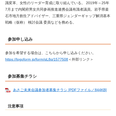
識変革、女性のリーダー育成に取り組んでいる。 2019年～25年
7月まで内閣府男女共同参画推進連携会議有識者議員。岩手県釜
石市地方創生アドバイザー、三重県ジェンダーギャップ解消基本
戦略（仮称） 検討会議 委員などを務める。
参加申し込み
参加を希望する場合は、こちらから申し込みください。
https://logoform.jp/form/qL8q/1577508
＜外部リンク＞
参加募集チラシ
あさご未来会議参加者募集チラシ [PDFファイル／844KB]
注意事項