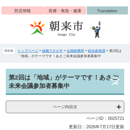
ペ
メ
ー
ニ
防災情報
医療・救急・健康
Translation
ジ
ュ
の
ー
先
を
頭
飛
で
ば
す
し
トップページ
>
組織でさがす
>
企画総務部
>
総合政策課
>
第2回は
現在地
。
て
「地域」がテーマです！あさご未来会議参加者募集中
本
文
へ
本
第2回は「地域」がテーマです！あさご
文
未来会議参加者募集中
ページ内目次
ページID：0025721
更新日：2026年7月17日更新