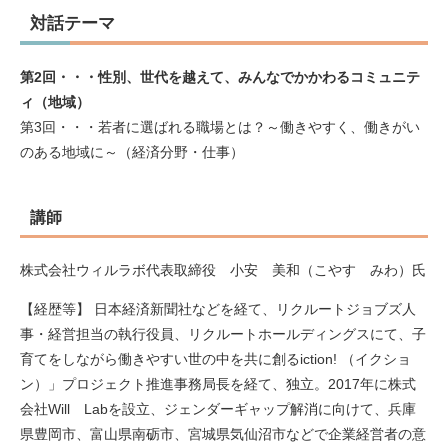
対話テーマ
第2回・・・性別、世代を越えて、みんなでかかわるコミュニテ
ィ（地域）
第3回・・・若者に選ばれる職場とは？～働きやすく、働きがい
のある地域に～（経済分野・仕事）
講師
株式会社ウィルラボ代表取締役 小安 美和（こやす みわ）氏
【経歴等】 日本経済新聞社などを経て、リクルートジョブズ人
事・経営担当の執行役員、リクルートホールディングスにて、子
育てをしながら働きやすい世の中を共に創るiction! （イクショ
ン）」プロジェクト推進事務局長を経て、独立。2017年に株式
会社Will Labを設立、ジェンダーギャップ解消に向けて、兵庫
県豊岡市、富山県南砺市、宮城県気仙沼市などで企業経営者の意