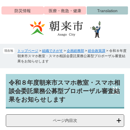
ペ
メ
ー
ニ
防災情報
医療・救急・健康
Translation
ジ
ュ
の
ー
先
を
頭
飛
で
ば
す
し
トップページ
>
組織でさがす
>
企画総務部
>
総合政策課
>
令和８年度
現在地
。
て
朝来市スマホ教室・スマホ相談会委託業務公募型プロポーザル審査結
本
果をお知らせします
文
へ
本
令和８年度朝来市スマホ教室・スマホ相
文
談会委託業務公募型プロポーザル審査結
果をお知らせします
ページ内目次