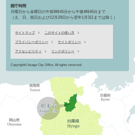
開庁時間
月曜日から金曜日の午前8時45分から午後4時45分まで
（土、日、祝日および12月29日から翌年1月3日までは除く）
サイトマップ
このサイトの使い方
プライバシーポリシー
サイトポリシー
アクセシビリティ
リンクポリシー
Copyright© Asago City Office. All rights reserved.