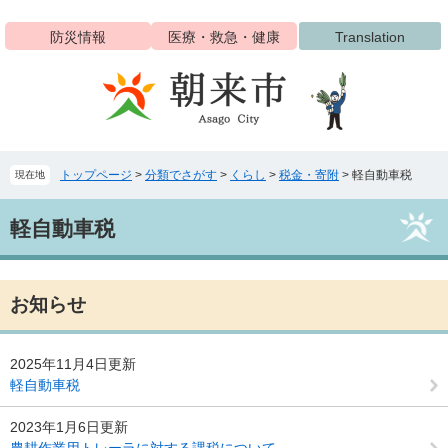
ペ
メ
ー
ニ
防災情報
医療・救急・健康
Translation
ジ
ュ
の
ー
先
を
頭
飛
で
ば
す
し
トップページ
>
分類でさがす
>
くらし
>
税金・寄附
>
軽自動車税
現在地
。
て
本
本
文
軽自動車税
文
へ
お知らせ
2025年11月4日更新
軽自動車税
2023年1月6日更新
農耕作業用トレーラに対する課税について