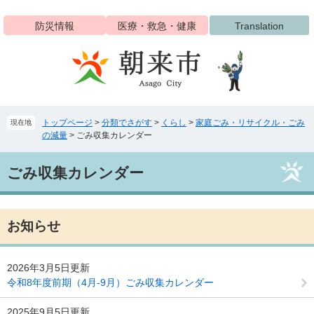
ペ
メ
ー
ニ
防災情報
医療・救急・健康
Translation
ジ
ュ
の
ー
先
を
頭
飛
で
ば
す
し
トップページ
>
分類でさがす
>
くらし
>
家庭ごみ・リサイクル・ごみ
現在地
。
て
の減量
>
ごみ収集カレンダー
本
文
本
へ
ごみ収集カレンダー
文
お知らせ
2026年3月5日更新
令和8年度前期（4月-9月）ごみ収集カレンダー
2025年9月5日更新