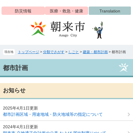
ペ
メ
ー
ニ
防災情報
医療・救急・健康
Translation
ジ
ュ
の
ー
先
を
頭
飛
で
ば
す
し
トップページ
>
分類でさがす
>
しごと
>
建築・都市計画
>
都市計画
現在地
。
て
本
本
文
都市計画
文
へ
お知らせ
2025年4月1日更新
都市計画区域・用途地域・防火地域等の指定について
2024年4月1日更新
朝来市 立地適正化計画の公表 および 届出制度について