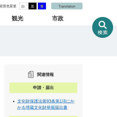
背景色変更
白
黒
青
Translation
観光
市政
情
報
を
さ
が
す
関連情報
申請・届出
文化財保護法第93条第1項にか
かる埋蔵文化財発掘届出書