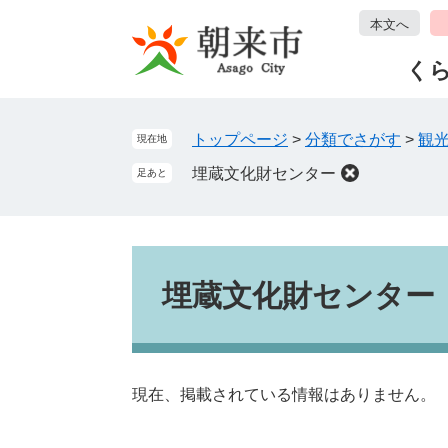
ペ
メ
本文へ
ー
ニ
ジ
ュ
く
の
ー
先
を
頭
飛
トップページ
>
分類でさがす
>
観
現在地
で
ば
埋蔵文化財センター
足あと
す
し
。
て
本
文
本
へ
文
埋蔵文化財センター
現在、掲載されている情報はありません。