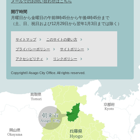
メールでのお問い合わせはこちら
開庁時間
月曜日から金曜日の午前8時45分から午後4時45分まで
（土、日、祝日および12月29日から翌年1月3日までは除く）
サイトマップ
このサイトの使い方
プライバシーポリシー
サイトポリシー
アクセシビリティ
リンクポリシー
Copyright© Asago City Office. All rights reserved.