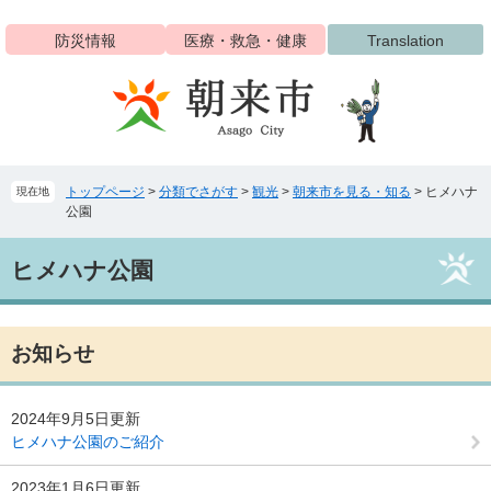
ペ
メ
ー
ニ
防災情報
医療・救急・健康
Translation
ジ
ュ
の
ー
先
を
頭
飛
で
ば
す
し
トップページ
>
分類でさがす
>
観光
>
朝来市を見る・知る
>
ヒメハナ
現在地
。
て
公園
本
文
本
へ
ヒメハナ公園
文
お知らせ
2024年9月5日更新
ヒメハナ公園のご紹介
2023年1月6日更新