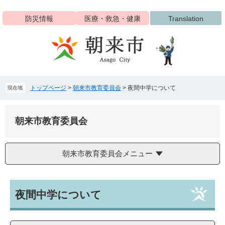
ペ
メ
ー
ニ
防災情報
医療・救急・健康
Translation
ジ
ュ
の
ー
先
を
頭
飛
で
ば
す
し
トップページ
>
朝来市教育委員会
>
夜間中学について
現在地
。
て
本
文
朝来市教育委員会
へ
朝来市教育委員会メニュー
本
夜間中学について
文