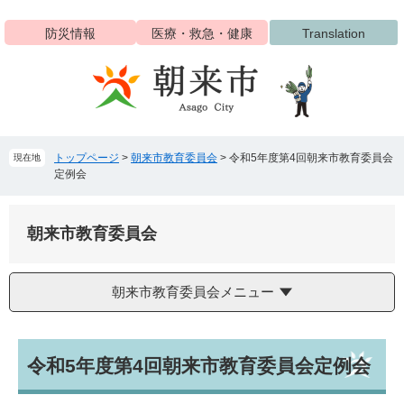
ペ
メ
ー
ニ
防災情報
医療・救急・健康
Translation
ジ
ュ
の
ー
先
を
頭
飛
で
ば
す
し
トップページ
>
朝来市教育委員会
>
令和5年度第4回朝来市教育委員会
現在地
。
て
定例会
本
文
へ
朝来市教育委員会
朝来市教育委員会メニュー
本
令和5年度第4回朝来市教育委員会定例会
文