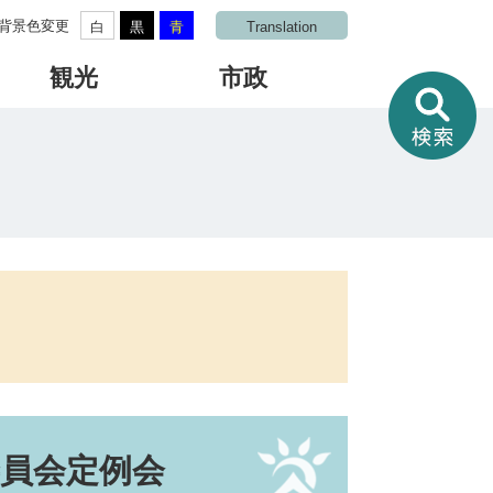
背景色変更
白
黒
青
Translation
観光
市政
情
報
を
さ
が
す
委員会定例会