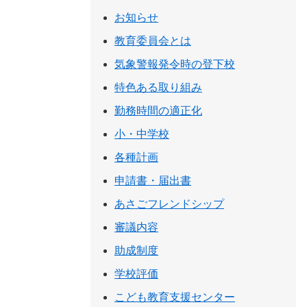
お知らせ
教育委員会とは
気象警報発令時の登下校
特色ある取り組み
勤務時間の適正化
小・中学校
各種計画
申請書・届出書
あさごフレンドシップ
審議内容
助成制度
学校評価
こども教育支援センター