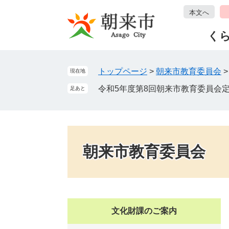
ペ
メ
本文へ
ー
ニ
ジ
ュ
く
の
ー
先
を
頭
飛
トップページ
>
朝来市教育委員会
現在地
で
ば
令和5年度第8回朝来市教育委員会
足あと
す
し
。
て
本
文
へ
朝来市教育委員会
文化財課のご案内