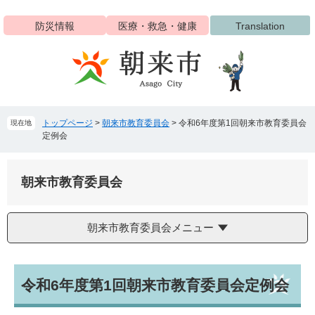
ペ
メ
ー
ニ
防災情報
医療・救急・健康
Translation
ジ
ュ
の
ー
先
を
頭
飛
で
ば
す
し
トップページ
>
朝来市教育委員会
>
令和6年度第1回朝来市教育委員会
現在地
。
て
定例会
本
文
へ
朝来市教育委員会
朝来市教育委員会メニュー
本
令和6年度第1回朝来市教育委員会定例会
文