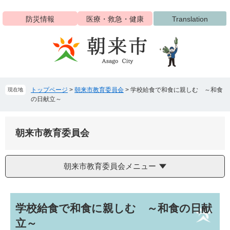
ペ
メ
ー
ニ
防災情報
医療・救急・健康
Translation
ジ
ュ
の
ー
先
を
頭
飛
で
ば
す
し
トップページ
>
朝来市教育委員会
>
学校給食で和食に親しむ ～和食
現在地
。
て
の日献立～
本
文
へ
朝来市教育委員会
朝来市教育委員会メニュー
本
学校給食で和食に親しむ ～和食の日献
文
立～